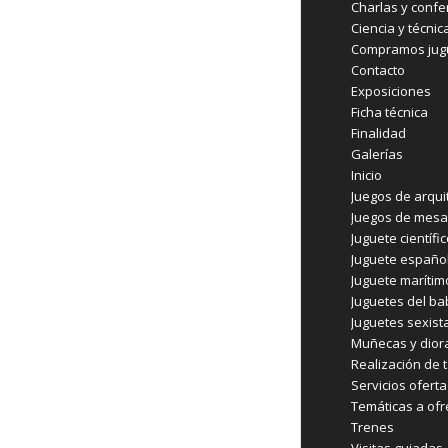
Charlas y confe
Ciencia y técnic
Compramos jugu
Contacto
Exposiciones
Ficha técnica
Finalidad
Galerías
Inicio
Juegos de arqui
Juegos de mesa
Juguete científi
Juguete españo
Juguete marítim
Juguetes del b
Juguetes sexist
Muñecas y dio
Realización de t
Servicios ofert
Temáticas a ofr
Trenes