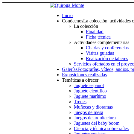
Inicio
Conócenos
La colección, actividades 
La colección
Finalidad
Ficha técnica
Actividades complementarias
Charlas y conferencias
Visitas guiadas
Realización de talleres
Servicios ofertados en el proyec
Galerías
Fotografías, vídeos, audios, p
Exposiciones realizadas
Temáticas a ofrecer
Juguete español
Juguete científico
Juguete marítimo
Trenes
Muñecas y dioramas
Juegos de mesa
Juegos de arquitectura
Juguetes del baby boom
Ciencia y técnica sobre raíles
Juguetes sexistas