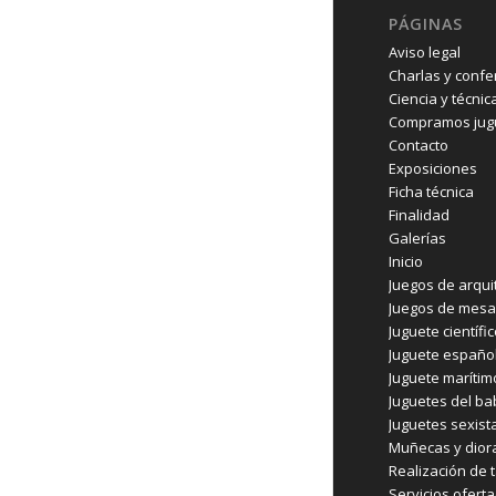
PÁGINAS
Aviso legal
Charlas y confe
Ciencia y técnic
Compramos jugu
Contacto
Exposiciones
Ficha técnica
Finalidad
Galerías
Inicio
Juegos de arqui
Juegos de mesa
Juguete científi
Juguete españo
Juguete marítim
Juguetes del b
Juguetes sexist
Muñecas y dio
Realización de t
Servicios ofert