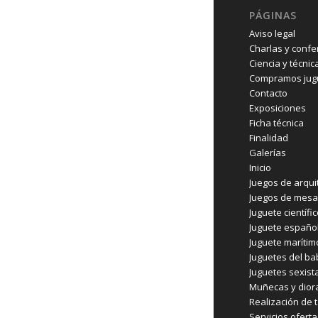
PÁGINAS
Aviso legal
Charlas y confe
Ciencia y técnic
Compramos jugu
Contacto
Exposiciones
Ficha técnica
Finalidad
Galerías
Inicio
Juegos de arqui
Juegos de mesa
Juguete científi
Juguete españo
Juguete marítim
Juguetes del b
Juguetes sexist
Muñecas y dio
Realización de t
Servicios ofert