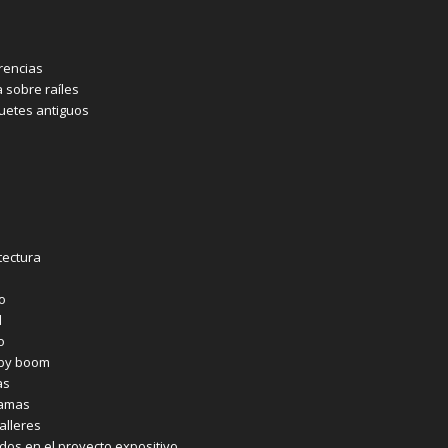
rencias
a sobre raíles
etes antiguos
tectura
co
l
o
aby boom
as
ramas
alleres
ados en el proyecto expositivo