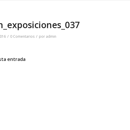
n_exposiciones_037
/
/
2016
0 Comentarios
por
admin
sta entrada