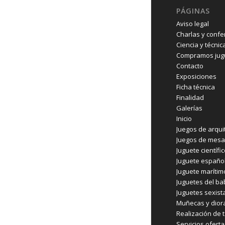
PÁGINAS
Aviso legal
Charlas y confe
Ciencia y técnic
Compramos jugu
Contacto
Exposiciones
Ficha técnica
Finalidad
Galerías
Inicio
Juegos de arqui
Juegos de mesa
Juguete científi
Juguete españo
Juguete marítim
Juguetes del b
Juguetes sexist
Muñecas y dio
Realización de t
Servicios ofert