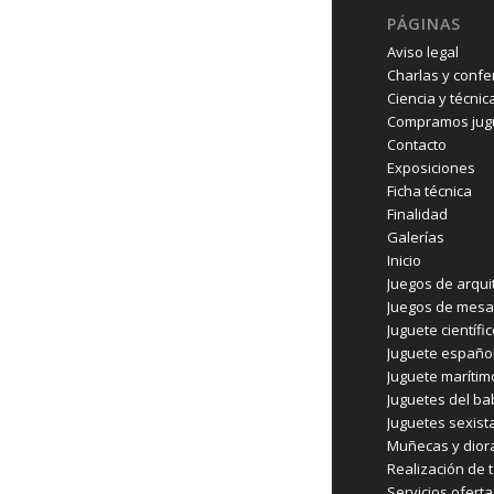
PÁGINAS
Aviso legal
Charlas y confe
Ciencia y técnic
Compramos jugu
Contacto
Exposiciones
Ficha técnica
Finalidad
Galerías
Inicio
Juegos de arqui
Juegos de mesa
Juguete científi
Juguete españo
Juguete marítim
Juguetes del b
Juguetes sexist
Muñecas y dio
Realización de t
Servicios ofert