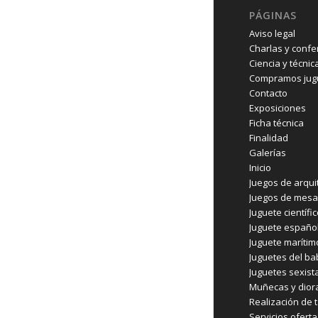
PÁGINAS
Aviso legal
Charlas y confe
Ciencia y técnic
Compramos jugu
Contacto
Exposiciones
Ficha técnica
Finalidad
Galerías
Inicio
Juegos de arqui
Juegos de mesa
Juguete científi
Juguete españo
Juguete marítim
Juguetes del b
Juguetes sexist
Muñecas y dio
Realización de t
Servicios ofert