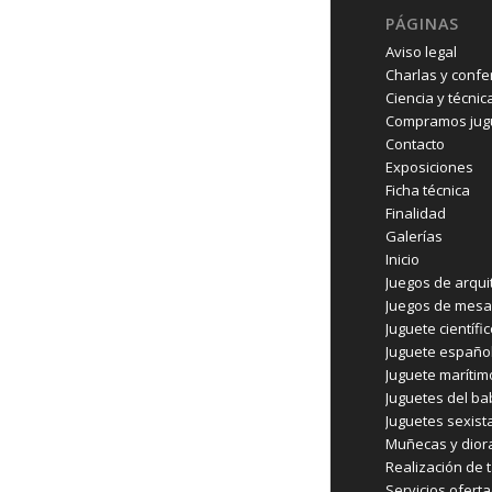
PÁGINAS
Aviso legal
Charlas y confe
Ciencia y técnic
Compramos jugu
Contacto
Exposiciones
Ficha técnica
Finalidad
Galerías
Inicio
Juegos de arqui
Juegos de mesa
Juguete científi
Juguete españo
Juguete marítim
Juguetes del b
Juguetes sexist
Muñecas y dio
Realización de t
Servicios ofert