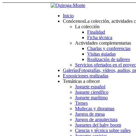
Inicio
Conócenos
La colección, actividades 
La colección
Finalidad
Ficha técnica
Actividades complementarias
Charlas y conferencias
Visitas guiadas
Realización de talleres
Servicios ofertados en el proyec
Galerías
Fotografías, vídeos, audios, p
Exposiciones realizadas
Temáticas a ofrecer
Juguete español
Juguete científico
Juguete marítimo
Trenes
Muñecas y dioramas
Juegos de mesa
Juegos de arquitectura
Juguetes del baby boom
Ciencia y técnica sobre raíles
Juguetes sexistas