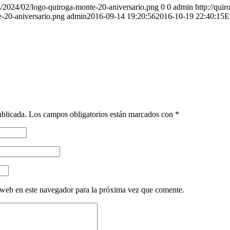
s/2024/02/logo-quiroga-monte-20-aniversario.png
0
0
admin
http://qui
-20-aniversario.png
admin
2016-09-14 19:20:56
2016-10-19 22:40:15
E
ublicada.
Los campos obligatorios están marcados con
*
 web en este navegador para la próxima vez que comente.