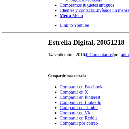
Compramos juguetes antiguos
Clientes y contacto
Envíanos un mensa
Menú
Menú
Link to Youtube
Estrella Digital, 20051218
14 septiembre, 2016
/
0 Comentarios
/
por
adm
Compartir esta entrada
Compartir en Facebook
Compartir en X
Compartir en Pinterest
Compartir en LinkedIn
Compartir en Tumblr
Compartir en Vk
Compartir en Reddit
Compartir por correo