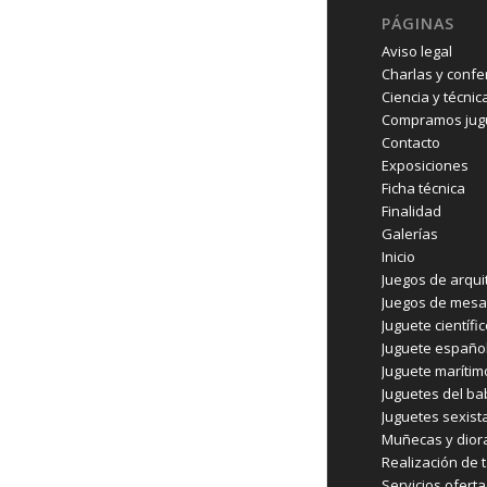
PÁGINAS
Aviso legal
Charlas y confe
Ciencia y técnic
Compramos jugu
Contacto
Exposiciones
Ficha técnica
Finalidad
Galerías
Inicio
Juegos de arqui
Juegos de mesa
Juguete científi
Juguete españo
Juguete marítim
Juguetes del b
Juguetes sexist
Muñecas y dio
Realización de t
Servicios ofert