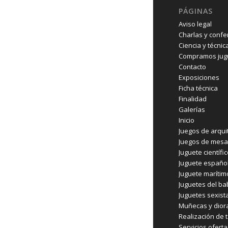
PÁGINAS
Aviso legal
Charlas y confe
Ciencia y técnic
Compramos jugu
Contacto
Exposiciones
Ficha técnica
Finalidad
Galerías
Inicio
Juegos de arqui
Juegos de mesa
Juguete científi
Juguete españo
Juguete marítim
Juguetes del b
Juguetes sexist
Muñecas y dio
Realización de t
Servicios ofert