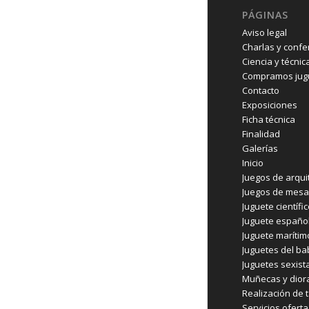
PÁGINAS
Aviso legal
Charlas y confe
Ciencia y técnic
Compramos jugu
Contacto
Exposiciones
Ficha técnica
Finalidad
Galerías
Inicio
Juegos de arqui
Juegos de mesa
Juguete científi
Juguete españo
Juguete marítim
Juguetes del b
Juguetes sexist
Muñecas y dio
Realización de t
Servicios ofert