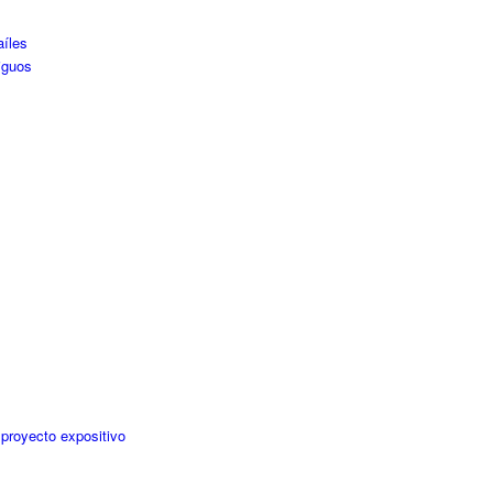
aíles
iguos
 proyecto expositivo