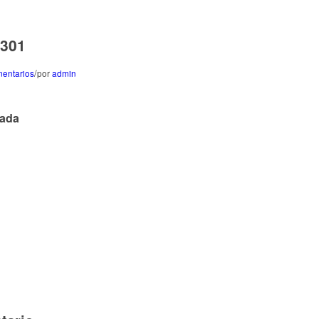
0301
/
entarios
por
admin
rada