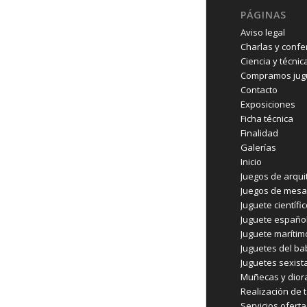
PÁGINAS
Aviso legal
Charlas y confe
Ciencia y técnic
Compramos jugu
Contacto
Exposiciones
Ficha técnica
Finalidad
Galerías
Inicio
Juegos de arqui
Juegos de mesa
Juguete científi
Juguete españo
Juguete marítim
Juguetes del b
Juguetes sexist
Muñecas y dio
Realización de t
Servicios ofert