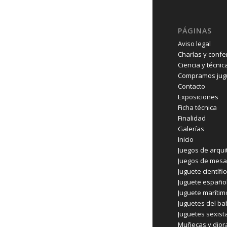
PÁGINAS
Aviso legal
Charlas y confe
Ciencia y técnic
Compramos jugu
Contacto
Exposiciones
Ficha técnica
Finalidad
Galerías
Inicio
Juegos de arqui
Juegos de mesa
Juguete científi
Juguete españo
Juguete marítim
Juguetes del b
Juguetes sexist
Muñecas y dio