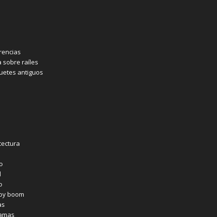
rencias
a sobre raíles
etes antiguos
tectura
co
l
o
aby boom
as
ramas