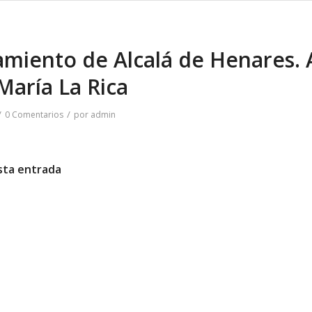
miento de Alcalá de Henares. 
María La Rica
/
/
0 Comentarios
por
admin
sta entrada