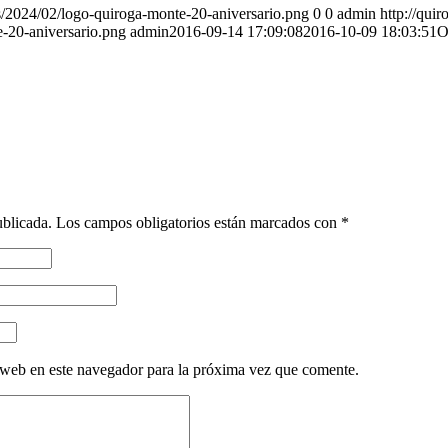
s/2024/02/logo-quiroga-monte-20-aniversario.png
0
0
admin
http://qui
-20-aniversario.png
admin
2016-09-14 17:09:08
2016-10-09 18:03:51
O
ublicada.
Los campos obligatorios están marcados con
*
 web en este navegador para la próxima vez que comente.