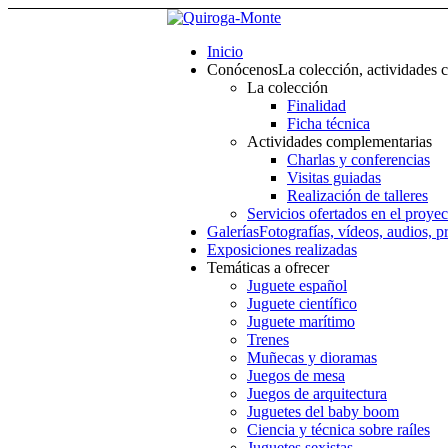
Inicio
Conócenos
La colección, actividades 
La colección
Finalidad
Ficha técnica
Actividades complementarias
Charlas y conferencias
Visitas guiadas
Realización de talleres
Servicios ofertados en el proyec
Galerías
Fotografías, vídeos, audios, p
Exposiciones realizadas
Temáticas a ofrecer
Juguete español
Juguete científico
Juguete marítimo
Trenes
Muñecas y dioramas
Juegos de mesa
Juegos de arquitectura
Juguetes del baby boom
Ciencia y técnica sobre raíles
Juguetes sexistas