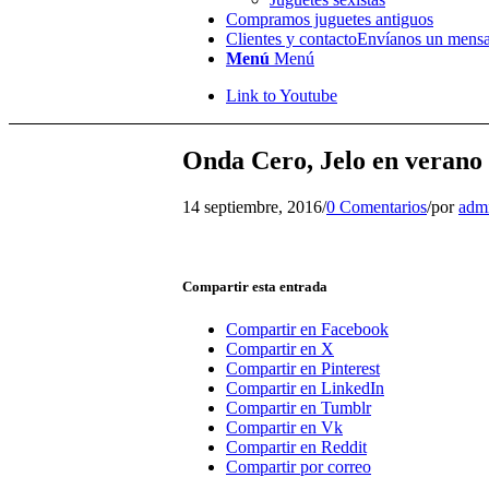
Compramos juguetes antiguos
Clientes y contacto
Envíanos un mensa
Menú
Menú
Link to Youtube
Onda Cero, Jelo en verano
14 septiembre, 2016
/
0 Comentarios
/
por
adm
Compartir esta entrada
Compartir en Facebook
Compartir en X
Compartir en Pinterest
Compartir en LinkedIn
Compartir en Tumblr
Compartir en Vk
Compartir en Reddit
Compartir por correo