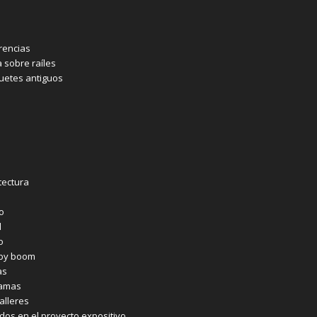
rencias
a sobre raíles
etes antiguos
tectura
co
l
o
aby boom
as
ramas
alleres
ados en el proyecto expositivo