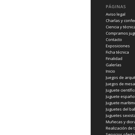
PÁGINAS
Aviso legal
Charlas y confe
Ciencia y técnic
Compramos jugu
Contacto
Exposiciones
Ficha técnica
Finalidad
Galerías
Inicio
Juegos de arqui
Juegos de mesa
Juguete científi
Juguete españo
Juguete marítim
Juguetes del b
Juguetes sexist
Muñecas y dio
Realización de t
Servicios ofert