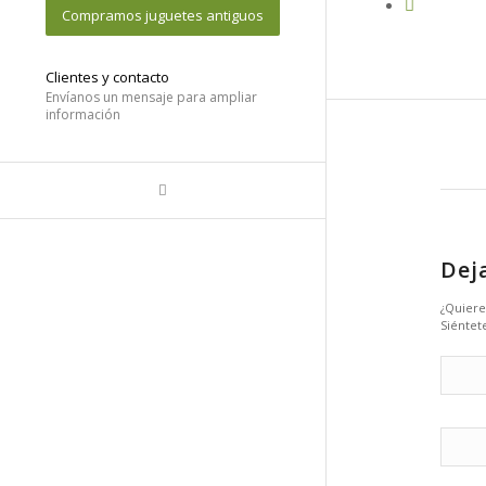
Compramos juguetes antiguos
Clientes y contacto
Envíanos un mensaje para ampliar
información
Dej
¿Quiere
Siéntete