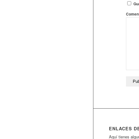
Gua
Coment
ENLACES D
Aquí tienes algu