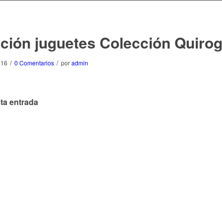
ción juguetes Colección Quiro
/
/
016
0 Comentarios
por
admin
ta entrada