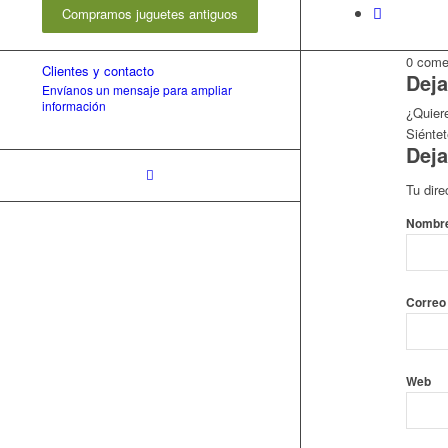
Compramos juguetes antiguos
0
come
Clientes y contacto
Deja
Envíanos un mensaje para ampliar
información
¿Quiere
Siéntet
Deja
Tu dire
Nombr
Correo
Web