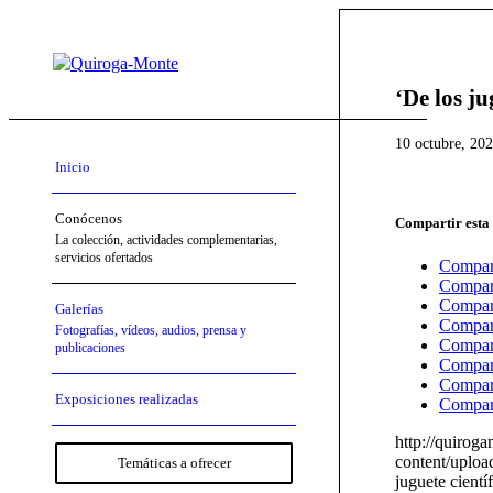
‘De los ju
10 octubre, 20
Inicio
Conócenos
Compartir esta
La colección, actividades complementarias,
servicios ofertados
Compar
Compar
Compart
Galerías
Compart
Fotografías, vídeos, audios, prensa y
Compart
publicaciones
Compar
Compart
Exposiciones realizadas
Compart
http://quirog
content/uploa
Temáticas a ofrecer
juguete cientí