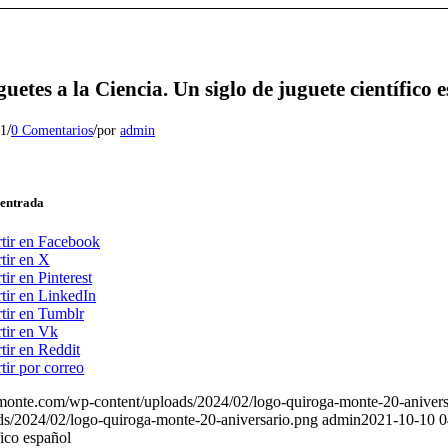
guetes a la Ciencia. Un siglo de juguete científico 
/
/
21
0 Comentarios
por
admin
 entrada
tir en Facebook
tir en X
ir en Pinterest
ir en LinkedIn
ir en Tumblr
tir en Vk
ir en Reddit
ir por correo
amonte.com/wp-content/uploads/2024/02/logo-quiroga-monte-20-anivers
ds/2024/02/logo-quiroga-monte-20-aniversario.png
admin
2021-10-10 0
fico español