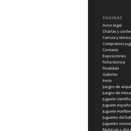
PÁGINAS
Aviso legal
Charlas y confe
Ciencia y técnic
Compramos jugu
Contacto
Exposiciones
Ficha técnica
Finalidad
Galerías
Inicio
Juegos de arqui
Juegos de mesa
Juguete científi
Juguete españo
Juguete marítim
Juguetes del b
Juguetes sexist
Muñecas y dio