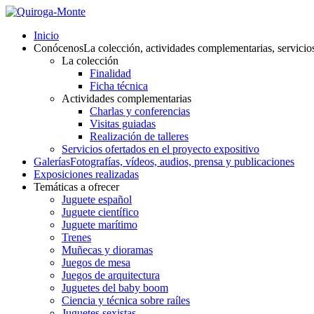
Inicio
Conócenos
La colección, actividades complementarias, servicio
La colección
Finalidad
Ficha técnica
Actividades complementarias
Charlas y conferencias
Visitas guiadas
Realización de talleres
Servicios ofertados en el proyecto expositivo
Galerías
Fotografías, vídeos, audios, prensa y publicaciones
Exposiciones realizadas
Temáticas a ofrecer
Juguete español
Juguete científico
Juguete marítimo
Trenes
Muñecas y dioramas
Juegos de mesa
Juegos de arquitectura
Juguetes del baby boom
Ciencia y técnica sobre raíles
Juguetes sexistas