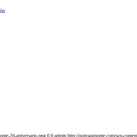
ión
onte-20-aniversario.png
0
0
admin
http://quirogamonte.com/wp-conten