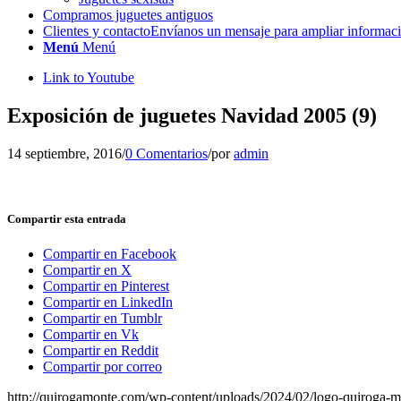
Compramos juguetes antiguos
Clientes y contacto
Envíanos un mensaje para ampliar informac
Menú
Menú
Link to Youtube
Exposición de juguetes Navidad 2005 (9)
14 septiembre, 2016
/
0 Comentarios
/
por
admin
Compartir esta entrada
Compartir en Facebook
Compartir en X
Compartir en Pinterest
Compartir en LinkedIn
Compartir en Tumblr
Compartir en Vk
Compartir en Reddit
Compartir por correo
http://quirogamonte.com/wp-content/uploads/2024/02/logo-quiroga-m