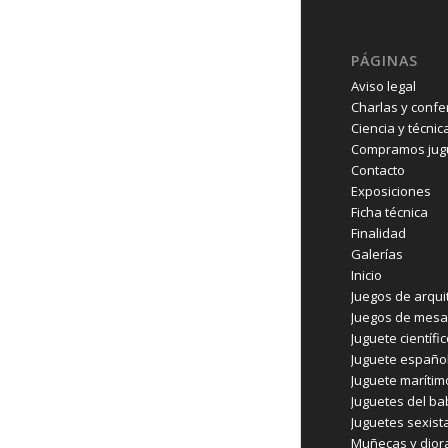
PÁGINAS
Aviso legal
Charlas y confe
Ciencia y técnic
Compramos jugu
Contacto
Exposiciones
Ficha técnica
Finalidad
Galerías
Inicio
Juegos de arqui
Juegos de mesa
Juguete científi
Juguete españo
Juguete marítim
Juguetes del b
Juguetes sexist
Muñecas y dio