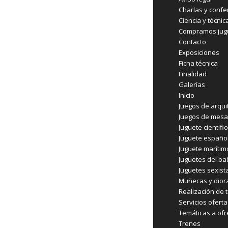
Charlas y confe
Ciencia y técnic
Compramos jugu
Contacto
Exposiciones
Ficha técnica
Finalidad
Galerías
Inicio
Juegos de arqui
Juegos de mesa
Juguete científi
Juguete españo
Juguete marítim
Juguetes del b
Juguetes sexist
Muñecas y dio
Realización de t
Servicios ofert
Temáticas a ofr
Trenes