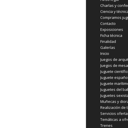
Charlas y confe
Ciencia y técnic
Compramos jugu
Contacto
Exposiciones
Ficha técnica
Finalidad
Galerías
Inicio
Juegos de arqui
Juegos de mesa
Juguete científi
Juguete españo
Juguete marítim
Juguetes del b
Juguetes sexist
Muñecas y dio
Realización de t
Servicios ofert
Temáticas a ofr
Trenes